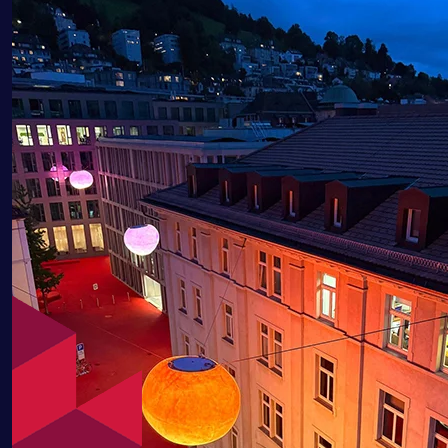
Herr Nuhi ist immer sehr kompetent und passt sich d
verschiedenen Fächern umgehend an. Ob Chemie, Phy
Mathe, bei Allem war er mir eine grosse Hilfe. Seine E
und Veranschaulichungen sind leicht zu begreifen.