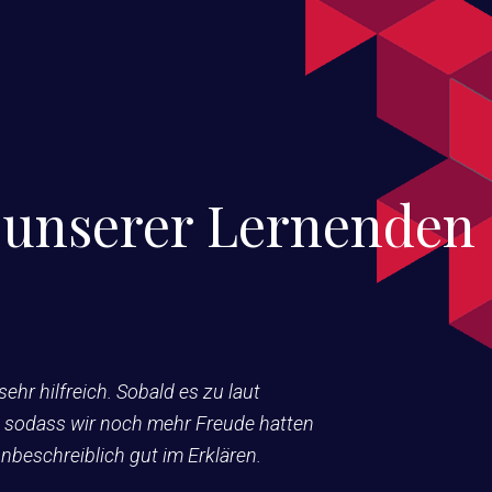
unserer Lernenden
ehr hilfreich. Sobald es zu laut
I
, sodass wir noch mehr Freude hatten
P
unbeschreiblich gut im Erklären.
T
s